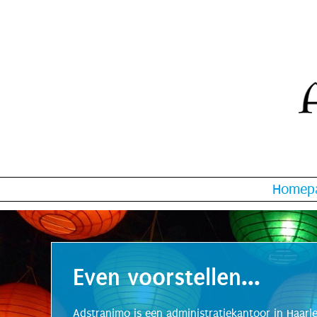
Homep
Even voorstellen...
Adstranimo is een administratiekantoor in Haarle