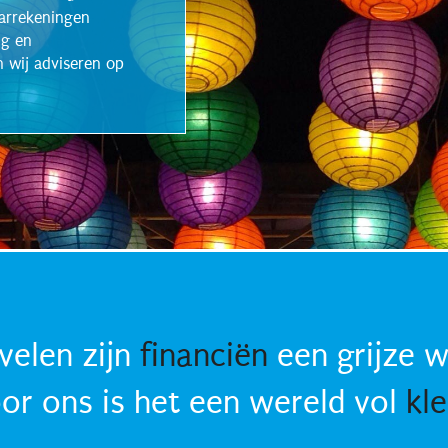
jaarrekeningen
ng en
 wij adviseren op
velen zijn
financiën
een grijze w
or ons is het een wereld vol
kle