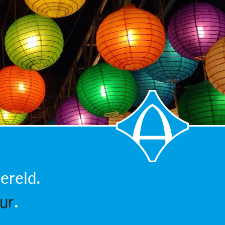
ereld.
ur
.